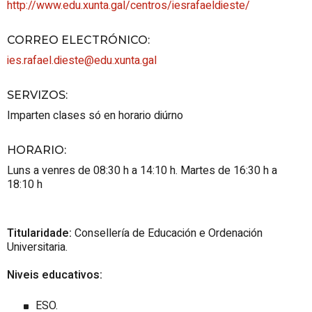
http://www.edu.xunta.gal/centros/iesrafaeldieste/
CORREO ELECTRÓNICO
:
ies.rafael.dieste@edu.xunta.gal
SERVIZOS
:
Imparten clases só en horario diúrno
HORARIO
:
Luns a venres de 08:30 h a 14:10 h. Martes de 16:30 h a
18:10 h
Titularidade:
Consellería de Educación e Ordenación
Universitaria.
Niveis educativos:
ESO.