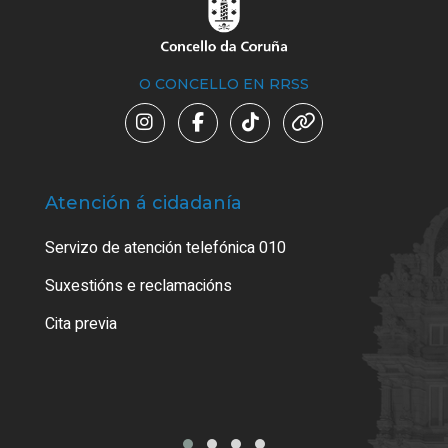
O CONCELLO EN RRSS
Atención á cidadanía
Trá
Servizo de atención telefónica 010
Empa
certi
Suxestións e reclamacións
Como
Cita previa
Tarx