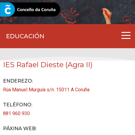
CORUNA.GAL
EDUCACIÓN
IES Rafael Dieste (Agra II)
ENDEREZO:
Rúa Manuel Murguía s/n.
15011
A Coruña
TELÉFONO
:
881 960 930
PÁXINA WEB
: