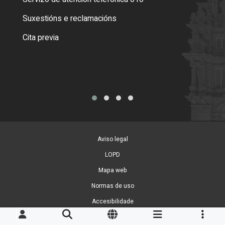
certi
Suxestións e reclamacións
Como
Cita previa
Tarx
Aviso legal
LOPD
Mapa web
Normas de uso
Accesibilidade
Xestión de cookies