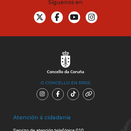
Síguenos en
O CONCELLO EN RRSS
Atención á cidadanía
Trá
Servizo de atención telefónica 010
Empa