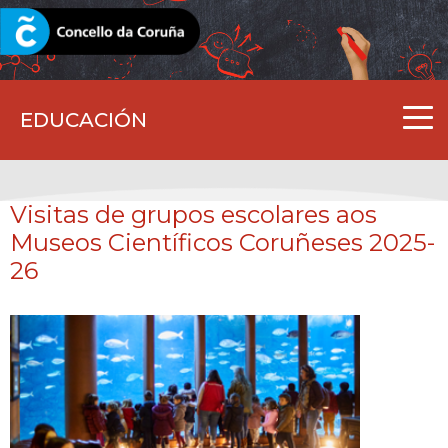
CORUNA.GAL
EDUCACIÓN
Visitas de grupos escolares aos
Museos Científicos Coruñeses 2025-
26