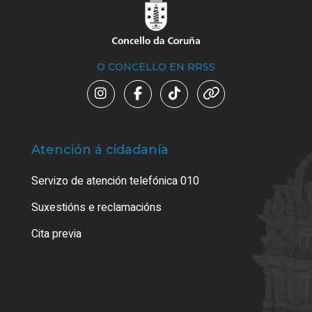
O CONCELLO EN RRSS
Atención á cidadanía
Trá
Servizo de atención telefónica 010
Empa
certi
Suxestións e reclamacións
Como
Cita previa
Tarx