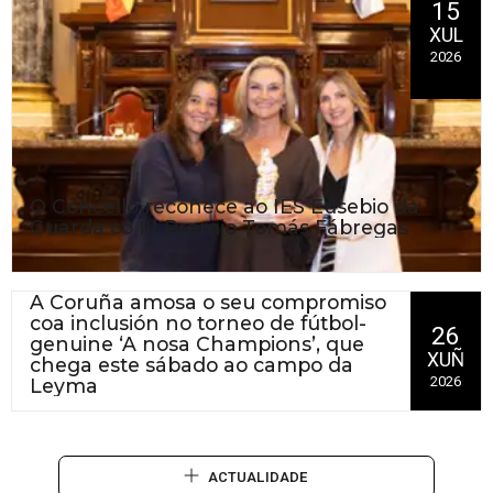
15
XUL
2026
O Concello recoñece ao IES Eusebio da
Guarda co III Premio Tomás Fábregas
A Coruña amosa o seu compromiso
coa inclusión no torneo de fútbol-
26
genuine ‘A nosa Champions’, que
XUÑ
chega este sábado ao campo da
2026
Leyma
ACTUALIDADE