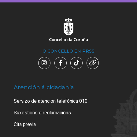
O CONCELLO EN RRSS
Atención á cidadanía
Trá
Servizo de atención telefónica 010
Empa
certi
Suxestións e reclamacións
Como
Cita previa
Tarx