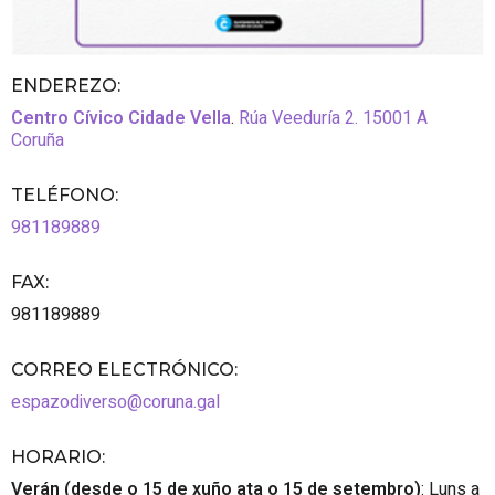
ENDEREZO:
Centro Cívico Cidade Vella
.
Rúa Veeduría 2.
15001
A
Coruña
TELÉFONO
:
981189889
FAX
:
981189889
CORREO ELECTRÓNICO
:
espazodiverso@coruna.gal
HORARIO
:
Verán (desde o 15 de xuño ata o 15 de setembro)
: Luns a