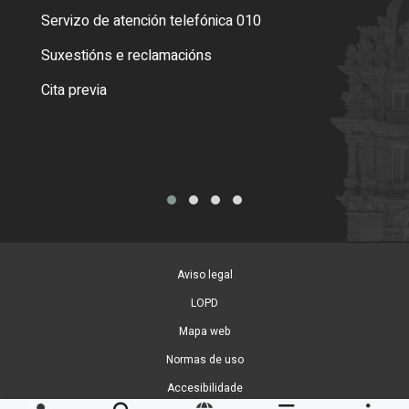
Servizo de atención telefónica 010
Empa
certi
Suxestións e reclamacións
Como
Cita previa
Tarx
Aviso legal
LOPD
Mapa web
Normas de uso
Accesibilidade