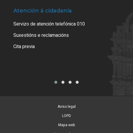
Atención á cidadanía
Trá
Servizo de atención telefónica 010
Empa
certi
Suxestións e reclamacións
Como
Cita previa
Tarx
Aviso legal
LOPD
Mapa web