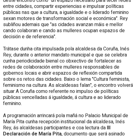
deste encontro como "un espazo necesario para tecer redes
entre cidades, compartir experiencias e impulsar políticas
públicas nas que a cultura, a igualdade e o liderado feminino
sexan motores de transformación social e económica". Rey
subliñou ademais que "as cidades avanzan máis e mellor
cando colaboran e cando as mulleres ocupan espazos de
decisión e de referencia".
Trátase dunha cita impulsada pola alcaldesa da Coruña, Inés
Rey, durante o anterior mandato municipal e que se celebra
cunha periodicidade bienal co obxectivo de fortalecer as
redes de colaboración entre mulleres responsables de
gobernos locais e abrir espazos de reflexión compartida
sobre os retos das cidades. Baixo o lema "Cultura feminista,
feminismo na cultura. As alcaldesas falan", o encontro volverá
situar A Coruña como referente no impulso de políticas
públicas vencelladas á igualdade, á cultura e ao liderado
feminino.
A programación arrincará pola mañá no Palacio Municipal de
María Pita cunha recepción institucional da alcaldesa, Inés
Rey, ás alcaldesas participantes e coa lectura da
III
Declaración de María Pita
, documento que será asinado