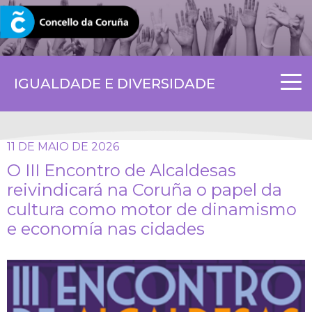
CORUNA.GAL
IGUALDADE E DIVERSIDADE
11 DE MAIO DE 2026
O III Encontro de Alcaldesas
reivindicará na Coruña o papel da
cultura como motor de dinamismo
e economía nas cidades