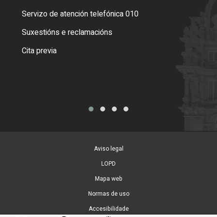
Servizo de atención telefónica 010
Empa
certi
Suxestións e reclamacións
Como
Cita previa
Tarx
Aviso legal
LOPD
Mapa web
Normas de uso
Accesibilidade