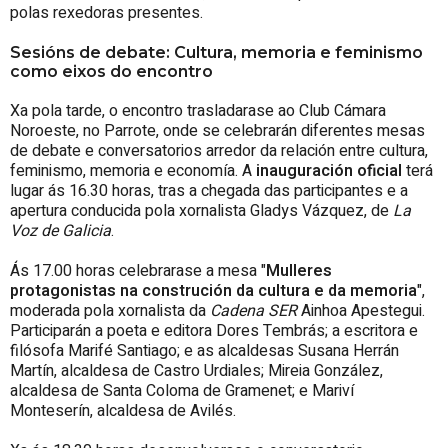
polas rexedoras presentes.
Sesións de debate: Cultura, memoria e feminismo
como eixos do encontro
Xa pola tarde, o encontro trasladarase ao Club Cámara
Noroeste, no Parrote, onde se celebrarán diferentes mesas
de debate e conversatorios arredor da relación entre cultura,
feminismo, memoria e economía. A
inauguración oficial
terá
lugar ás 16.30 horas, tras a chegada das participantes e a
apertura conducida pola xornalista Gladys Vázquez, de
La
Voz de Galicia
.
Ás 17.00 horas celebrarase a mesa "
Mulleres
protagonistas na construción da cultura e da memoria
",
moderada pola xornalista da
Cadena SER
Ainhoa Apestegui.
Participarán a poeta e editora Dores Tembrás; a escritora e
filósofa Marifé Santiago; e as alcaldesas Susana Herrán
Martín, alcaldesa de Castro Urdiales; Mireia González,
alcaldesa de Santa Coloma de Gramenet; e Mariví
Monteserín, alcaldesa de Avilés.