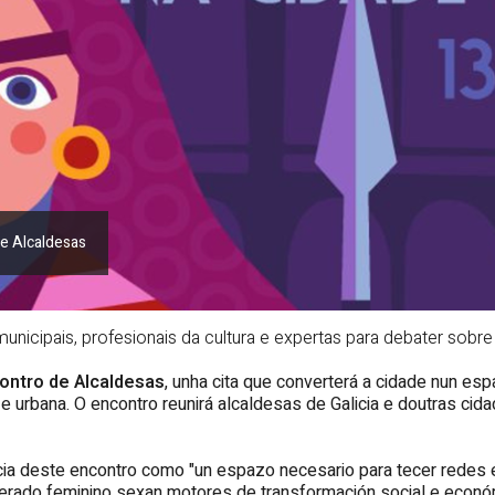
de Alcaldesas
municipais, profesionais da cultura e expertas para debater so
ncontro de Alcaldesas
, unha cita que converterá a cidade nun esp
e urbana. O encontro reunirá alcaldesas de Galicia e doutras ci
cia deste encontro como "un espazo necesario para tecer redes e
 liderado feminino sexan motores de transformación social e eco