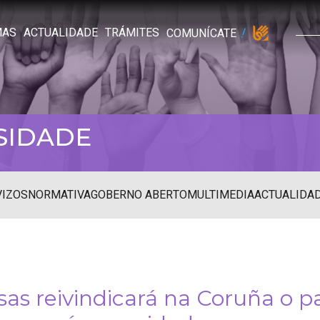
MAS
ACTUALIDADE
TRÁMITES
COMUNÍCATE
SIDADE
VIZOS
NORMATIVA
GOBERNO ABERTO
MULTIMEDIA
ACTUALIDA
esas reivindicará na Coruña o 