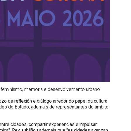
bre feminismo, memoria e desenvolvemento urbano
azo de reflexión e diálogo arredor do papel da cultura
dades do Estado, ademais de representantes do ámbito
ntre cidades, compartir experiencias e impulsar
nómica". Rey subliñou ademais que "as cidades avanzan