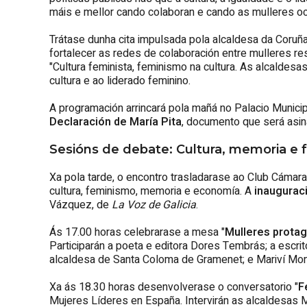
máis e mellor cando colaboran e cando as mulleres o
Trátase dunha cita impulsada pola alcaldesa da Coruña
fortalecer as redes de colaboración entre mulleres r
"Cultura feminista, feminismo na cultura. As alcaldesa
cultura e ao liderado feminino.
A programación arrincará pola mañá no Palacio Municipa
Declaración de María Pita
, documento que será asi
Sesións de debate: Cultura, memoria e
Xa pola tarde, o encontro trasladarase ao Club Cámar
cultura, feminismo, memoria e economía. A
inauguraci
Vázquez, de
La Voz de Galicia
.
Ás 17.00 horas celebrarase a mesa "
Mulleres protag
Participarán a poeta e editora Dores Tembrás; a escrit
alcaldesa de Santa Coloma de Gramenet; e Mariví Mont
Xa ás 18.30 horas desenvolverase o conversatorio "
F
Mujeres Líderes en España. Intervirán as alcaldesas M