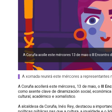
A Coruña acolle este mércores 13 de maio o III Encontro 
A xornada reunirá este mércores a representantes 
A Coruña acollerá este mércores, 13 de maio, o
III E
como axente clave de dinamización social, económica 
cultural, académico e xornalístico.
A alcaldesa da Coruña, Inés Rey, destacou a importan
políticas públicas nas que a cultura, a igualdade e o