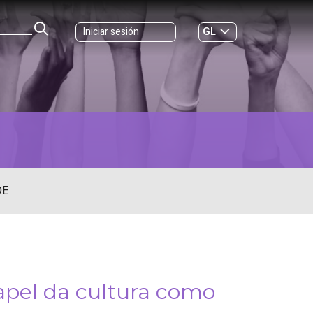
GL
Iniciar sesión
ES
|
DE
papel da cultura como