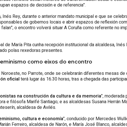
cupan espazos de decisión e de referencia".
, Inés Rey, durante o anterior mandato municipal e que se celebr
esponsables de gobernos locais e abrir espazos de reflexión com
s falan", o encontro volverá situar A Coruña como referente no im
l de María Pita cunha recepción institucional da alcaldesa, Inés 
nado polas rexedoras presentes.
 feminismo como eixos do encontro
a Noroeste, no Parrote, onde se celebrarán diferentes mesas de d
ón oficial
terá lugar ás 16.30 horas, tras a chegada das particip
onistas na construción da cultura e da memoria
", moderada 
ora e filósofa Marifé Santiago; e as alcaldesas Susana Herrán Ma
eserín, alcaldesa de Avilés.
eminismo, cultura e economía
", conducido por Mercedes Wulli
arián Ferreiro, alcaldesa de Narón, e María José Blanco, alcaldes