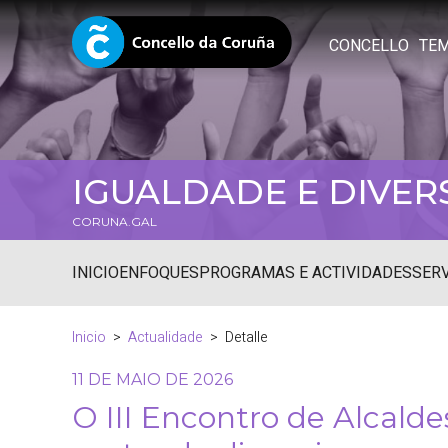
CONCELLO
TE
IGUALDADE E DIVER
CORUNA.GAL
INICIO
ENFOQUES
PROGRAMAS E ACTIVIDADES
SER
Inicio
Actualidade
Detalle
11 DE MAIO DE 2026
O III Encontro de Alcald