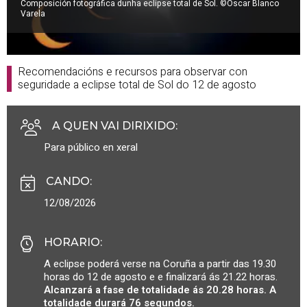
Composición fotográfica dunha eclipse total de Sol. ©Óscar Blanco
Varela
Recomendacións e recursos para observar con
seguridade a eclipse total de Sol do 12 de agosto
A QUEN VAI DIRIXIDO
:
Para público en xeral
CANDO
:
12/08/2026
HORARIO
:
A eclipse poderá verse na Coruña a partir das 19.30
horas do 12 de agosto e e finalizará ás 21.22 horas.
Alcanzará a fase de totalidade ás 20.28 horas. A
totalidade durará 76 segundos.