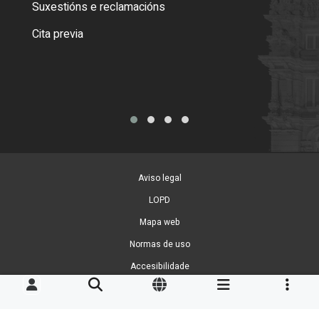
Suxestións e reclamacións
Como
Cita previa
Tarx
Aviso legal
LOPD
Mapa web
Normas de uso
Accesibilidade
Xestión de cookies