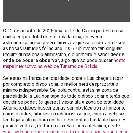
O 12 de agosto de 2026 boa parte de Galicia poderá gozar
dunha eclipse total de Sol pola tardiña, un evento
astronómico único que a última vez que se puido ver desde
as nosas latitudes foi no ano 1905. Un evento tan singular
require dunha boa planificación, e o primeiro é saber
desde
onde se poderá observar
, algo que se pode buscar
neste
mapa interactivo na web de Turismo de Galicia
.
Se estás na franxa de totalidade, onde a Lúa chega a tapar
por completo o disco solar, o mellor será desprazarte o
mínimo indispensable. Se, pola contra, estás na zona de
parcialidade, a Lúa non tapa do todo o disco solar e terás que
decidir se podes (e queres) viaxar ata a zona de totalidade.
Ademais, debes buscar zonas sen obstáculos no horizonte,
como montes, árbores ou edificios, xa que, como a eclipse
ten lugar a última hora do día, o Sol estará bastante baixo. É
posible verficar, de forma sinxela e con antelación, neste
visor web se desde o lugar elixido poderá observarse ben o