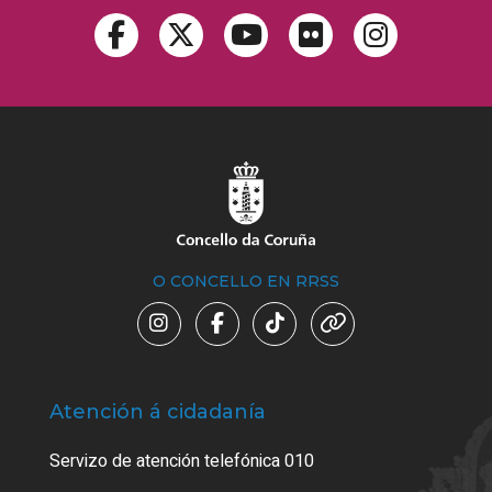
O CONCELLO EN RRSS
Atención á cidadanía
Trá
Servizo de atención telefónica 010
Empa
certi