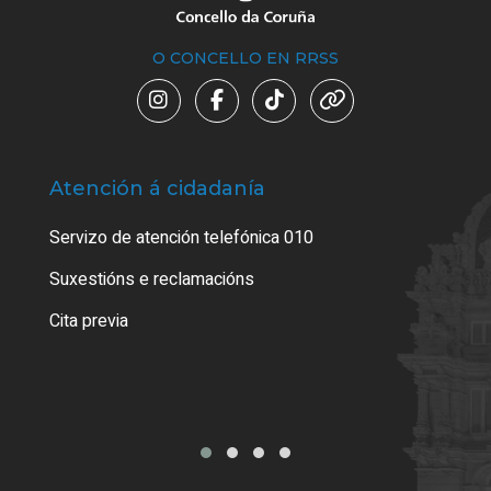
O CONCELLO EN RRSS
Atención á cidadanía
Trá
Servizo de atención telefónica 010
Empa
certi
Suxestións e reclamacións
Como
Cita previa
Tarx