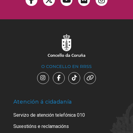
O CONCELLO EN RRSS
Atención á cidadanía
Trá
Servizo de atención telefónica 010
Empa
certi
Suxestións e reclamacións