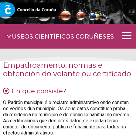
CORUNA.GAL
MUSEOS CIENTÍFICOS CORUÑESES
Empadroamento, normas e
obtención do volante ou certificado
En que consiste?
O Padrón municipal é o rexistro administrativo onde constan
os veciños dun municipio. Os seus datos constitúen proba
da residencia no municipio e do domicilio habitual no mesmo.
As certificacións que dos ditos datos se expidan terán
carácter de documento público e fehaciente para todos os
efectos administrativos.