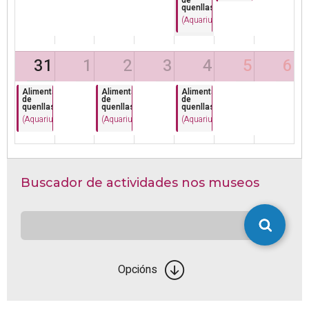
de
quenllas
(Aquarium Finisterrae)
31
1
2
3
4
5
6
Alimentación
Alimentación
Alimentación
de
de
de
quenllas
quenllas
quenllas
(Aquarium Finisterrae)
(Aquarium Finisterrae)
(Aquarium Finisterrae)
Buscador de actividades nos museos
Opcións