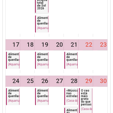
eclipse
total
de Sol
2026
Alimentación
de
quenllas
(Aquarium Finisterrae)
17
18
19
20
21
22
23
Alimentación
Alimentación
Alimentación
de
de
de
quenllas
quenllas
quenllas
(Aquarium Finisterrae)
(Aquarium Finisterrae)
(Aquarium Finisterrae)
24
25
26
27
28
29
30
Alimentación
Alimentación
«Música
O ceo
de
de
nas
está
quenllas
quenllas
estrelas»
máis
preto
(Aquarium Finisterrae)
(Aquarium Finisterrae)
(Casa das Ciencias)
do que
pensas
(Casa das Ciencias)
Alimentación