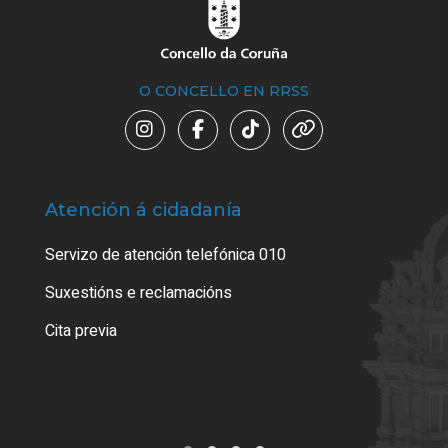
O CONCELLO EN RRSS
Atención á cidadanía
Trá
Servizo de atención telefónica 010
Empa
certi
Suxestións e reclamacións
Como
Cita previa
Tarx