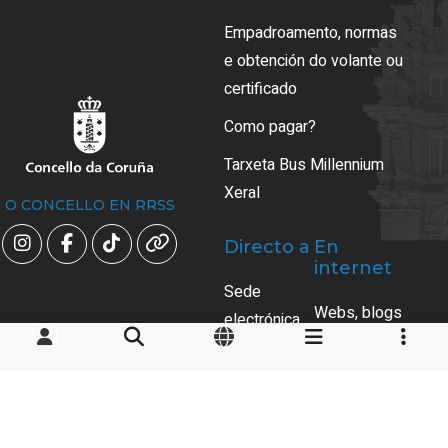
Empadroamento, normas
e obtención do volante ou
certificado
Como pagar?
Tarxeta Bus Millennium
Xeral
O CONCELLO EN RRSS
Directo a
En
internet
Sede
Webs, blogs
electrónica
e redes
municipal
sociais
Perfil do
Perfís
contratante
sociais