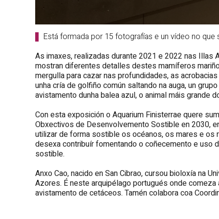
Está formada por 15 fotografías e un vídeo no que
As imaxes, realizadas durante 2021 e 2022 nas Illas 
mostran diferentes detalles destes mamíferos mariño
mergulla para cazar nas profundidades, as acrobacias n
unha cría de golfiño común saltando na auga, un grup
avistamento dunha balea azul, o animal máis grande do
Con esta exposición o Aquarium Finisterrae quere su
Obxectivos de Desenvolvemento Sostible en 2030, en 
utilizar de forma sostible os océanos, os mares e os 
desexa contribuír fomentando o coñecemento e uso da 
sostible.
Anxo Cao
, nacido en San Cibrao, cursou bioloxía na
Uni
Azores. É neste arquipélago portugués onde comeza a 
avistamento de cetáceos. Tamén colabora coa Coord