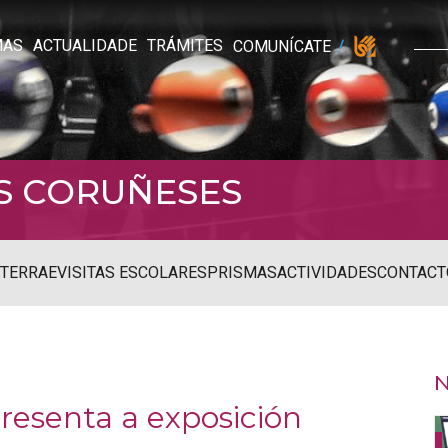
MAS
ACTUALIDADE
TRÁMITES
COMUNÍCATE
S CORUÑESES
STERRAE
VISITAS ESCOLARES
PRISMAS
ACTIVIDADES
CONTACT
N
resenta a exposición