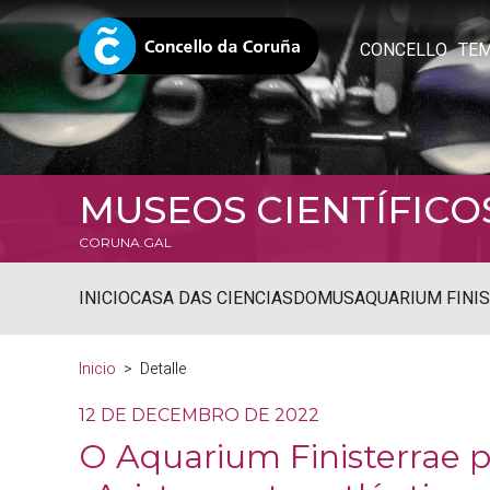
CONCELLO
TE
MUSEOS CIENTÍFICO
CORUNA.GAL
INICIO
CASA DAS CIENCIAS
DOMUS
AQUARIUM FINI
Inicio
Detalle
12 DE DECEMBRO DE 2022
O Aquarium Finisterrae p