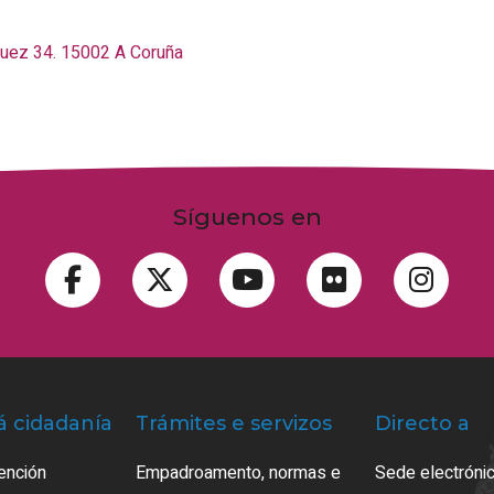
quez 34.
15002
A Coruña
Síguenos en
á cidadanía
Trámites e servizos
Directo a
ención
Empadroamento, normas e
Sede electrónic