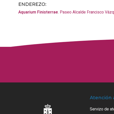
ENDEREZO:
Aquarium Finisterrae
.
Paseo Alcalde Francisco Váz
Atención 
Servizo de at