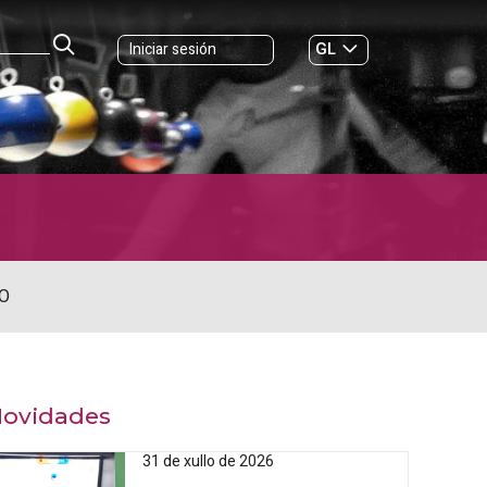
GL
Iniciar sesión
ES
|
O
ovidades
31 de xullo de 2026