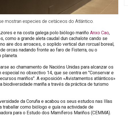
 se mostran especies de cetáceos do Atlántico.
Azores e na costa galega polo biólogo mariño
Anxo Cao
,
s, como a grande aleta caudal dun cachalote cando se
o aire dos arroaces, o soplido vertical dun rorcual boreal,
o de orcas nadando fronte ao faro de
Fisterra,
ou o
 planeta.
marse ao chamamento de Nacións Unidas para alcanzar os
especial no obxectivo 14, que se centra en "Conservar e
recursos mariños". A exposición «Avistamentos atlánticos»
biodiversidade mariña a través da práctica de turismo
versidade da Coruña
e acabou os seus estudos nas Illas
traballar como biólogo e guía na actividade de
inadora para o Estudo dos Mamíferos Mariños (CEMMA).