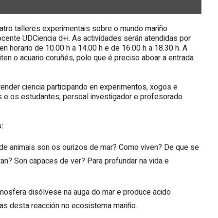
atro talleres experimentais sobre o mundo mariño
ocente UDCiencia d+i. As actividades serán atendidas por
 horario de 10.00 h a 14.00 h e de 16.00 h a 18.30 h. A
iten o acuario coruñés, polo que é preciso aboar a entrada
render ciencia participando en experimentos, xogos e
s e os estudantes, persoal investigador e profesorado
:
o de animais son os ourizos de mar? Como viven? De que se
tan? Son capaces de ver? Para profundar na vida e
tmosfera disólvese na auga do mar e produce ácido
ias desta reacción no ecosistema mariño.