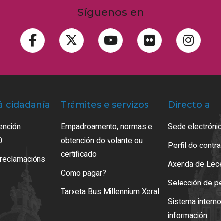
Síguenos en
á cidadanía
Trámites e servizos
Directo a
ención
Empadroamento, normas e
Sede electrónic
0
obtención do volante ou
Perfil do contr
certificado
 reclamacións
Axenda de Lec
Como pagar?
Selección de p
Tarxeta Bus Millennium Xeral
Sistema intern
información