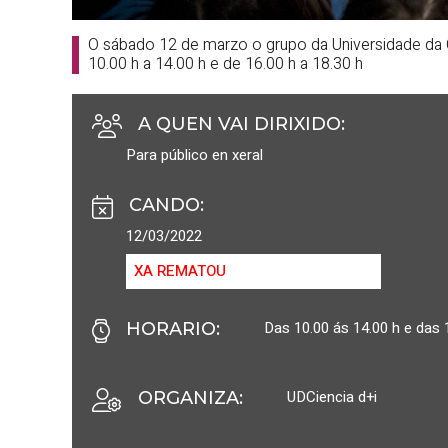
O sábado 12 de marzo o grupo da Universidade da Co
10.00 h a 14.00 h e de 16.00 h a 18.30 h
A QUEN VAI DIRIXIDO
:
Para público en xeral
CANDO
:
12/03/2022
XA REMATOU
Das 10.00 ás 14.00 h e das 
HORARIO
:
UDCiencia d+i
ORGANIZA
: