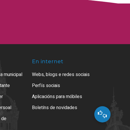
En internet
a municipal
Webs, blogs e redes sociais
atante
Perfís sociais
er
Aplicacións para móbiles
ersoal
Boletíns de novidades
o de