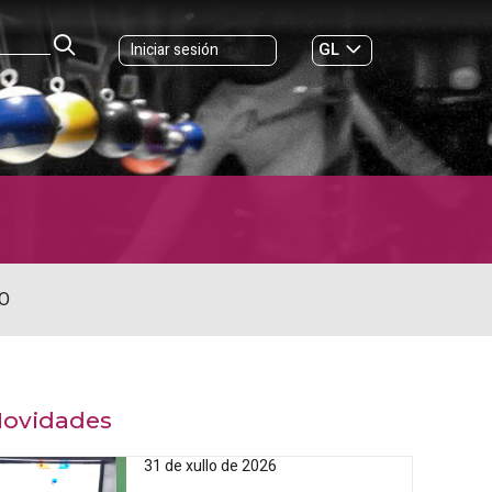
GL
Iniciar sesión
ES
|
O
ovidades
31 de xullo de 2026