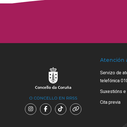
Atención 
Servizo de at
telefónica 01
Suxestións e
O CONCELLO EN RRSS
Cita previa