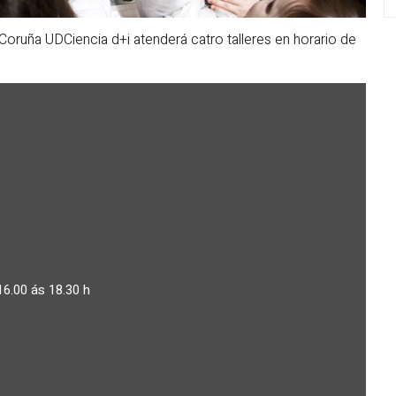
ruña UDCiencia d+i atenderá catro talleres en horario de
16.00 ás 18.30 h