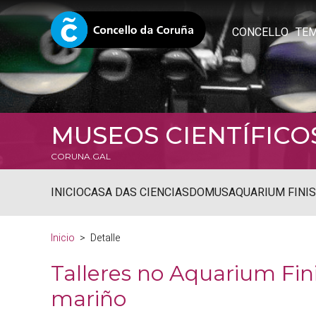
CONCELLO
TE
MUSEOS CIENTÍFICO
CORUNA.GAL
INICIO
CASA DAS CIENCIAS
DOMUS
AQUARIUM FINI
Inicio
Detalle
Talleres no Aquarium Fi
mariño