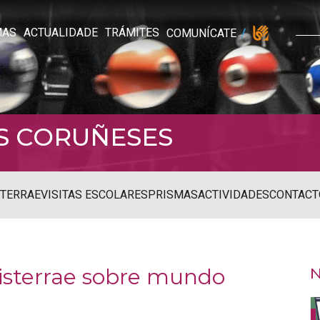
MAS
ACTUALIDADE
TRÁMITES
COMUNÍCATE
S CORUÑESES
STERRAE
VISITAS ESCOLARES
PRISMAS
ACTIVIDADES
CONTACT
nisterrae sobre mundo
N