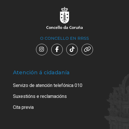
O CONCELLO EN RRSS
Atención á cidadanía
Trá
Servizo de atención telefónica 010
Empa
certi
Suxestións e reclamacións
Como
Cita previa
Tarx