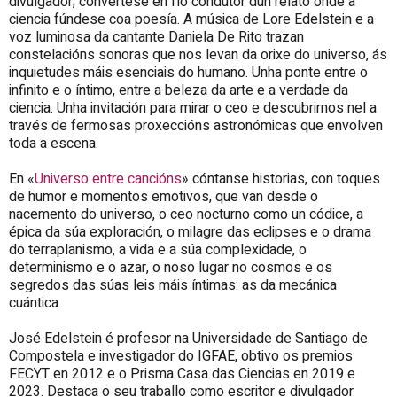
divulgador, convértese en fío condutor dun relato onde a
ciencia fúndese coa poesía. A música de Lore Edelstein e a
voz luminosa da cantante Daniela De Rito trazan
constelacións sonoras que nos levan da orixe do universo, ás
inquietudes máis esenciais do humano. Unha ponte entre o
infinito e o íntimo, entre a beleza da arte e a verdade da
ciencia. Unha invitación para mirar o ceo e descubrirnos nel a
través de fermosas proxeccións astronómicas que envolven
toda a escena.
En «
Universo entre cancións
» cóntanse historias, con toques
de humor e momentos emotivos, que van desde o
nacemento do universo, o ceo nocturno como un códice, a
épica da súa exploración, o milagre das eclipses e o drama
do terraplanismo, a vida e a súa complexidade, o
determinismo e o azar, o noso lugar no cosmos e os
segredos das súas leis máis íntimas: as da mecánica
cuántica.
José Edelstein é profesor na Universidade de Santiago de
Compostela e investigador do IGFAE, obtivo os premios
FECYT en 2012 e o Prisma Casa das Ciencias en 2019 e
2023. Destaca o seu traballo como escritor e divulgador