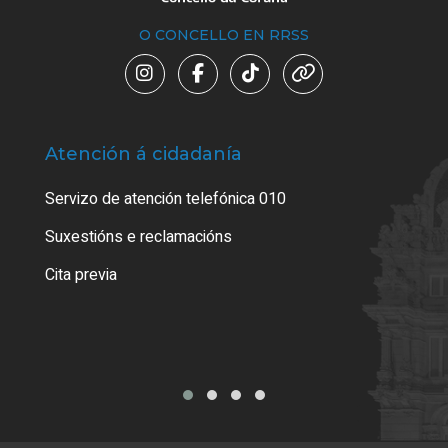
O CONCELLO EN RRSS
Atención á cidadanía
Trá
Servizo de atención telefónica 010
Empa
certi
Suxestións e reclamacións
Como
Cita previa
Tarx