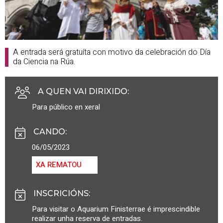
A entrada será gratuíta con motivo da celebración do Día
da Ciencia na Rúa.
A QUEN VAI DIRIXIDO
:
Para público en xeral
CANDO
:
06/05/2023
XA REMATOU
INSCRICIÓNS
:
Para visitar o Aquarium Finisterrae é imprescindible
realizar unha reserva de entradas.