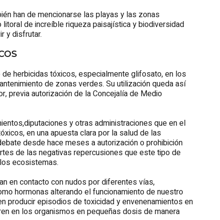
bién han de mencionarse las playas y las zonas
itoral de increíble riqueza paisajística y biodiversidad
 y disfrutar.
ICOS
o de herbicidas tóxicos, especialmente glifosato, en los
mantenimiento de zonas verdes. Su utilización queda así
r, previa autorización de la Concejalía de Medio
ientos,diputaciones y otras administraciones que en el
tóxicos, en una apuesta clara por la salud de las
debate desde hace meses a autorización o prohibición
ertes de las negativas repercusiones que este tipo de
 los ecosistemas.
ran en contacto con nudos por diferentes vías,
 como hormonas alterando el funcionamiento de nuestro
en producir episodios de toxicidad y envenenamientos en
ntren en los organismos en pequeñas dosis de manera