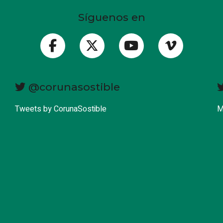
Síguenos en
@corunasostible
Tweets by CorunaSostible
M