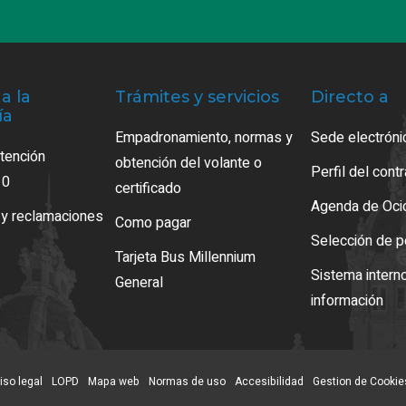
a la
Trámites y servicios
Directo a
ía
Empadronamiento, normas y
Sede electróni
atención
obtención del volante o
Perfil del cont
10
certificado
Agenda de Oci
 y reclamaciones
Como pagar
Selección de p
Tarjeta Bus Millennium
Sistema intern
General
información
iso legal
LOPD
Mapa web
Normas de uso
Accesibilidad
Gestion de Cookie