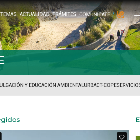
TEMAS
ACTUALIDAD
TRÁMITES
COMUNÍCATE
E
ULGACIÓN Y EDUCACIÓN AMBIENTAL
URBACT-COPE
SERVICIO
egidos
E