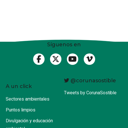
Síguenos en
@corunasostible
A un click
Tweets by CorunaSostible
Sectores ambientales
Puntos limpios
Divulgación y educación