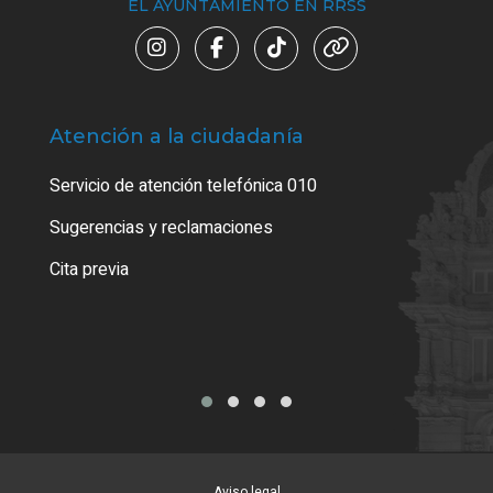
EL AYUNTAMIENTO EN RRSS
Atención a la ciudadanía
Trá
Servicio de atención telefónica 010
Empa
o cer
Sugerencias y reclamaciones
Como
Cita previa
Tarj
Aviso legal