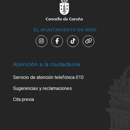
EL AYUNTAMIENTO EN RRSS
Atención a la ciudadanía
Trá
Servicio de atención telefónica 010
Empa
o cer
Sugerencias y reclamaciones
Como
Cita previa
Tarj