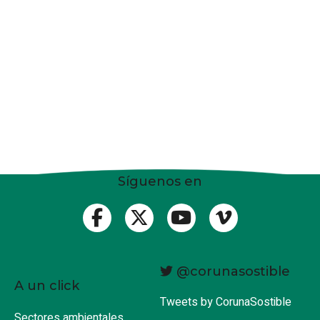
Síguenos en
@corunasostible
A un click
Tweets by CorunaSostible
Sectores ambientales