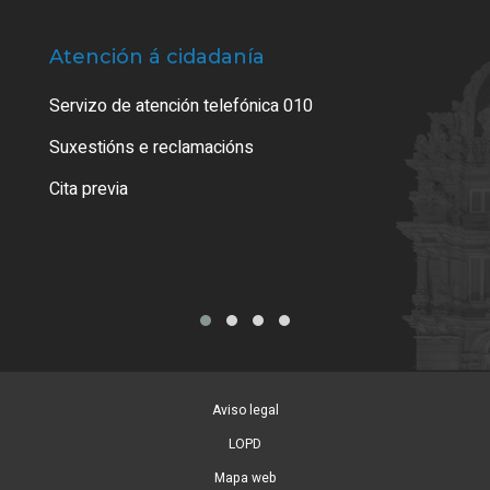
Atención á cidadanía
Trá
Servizo de atención telefónica 010
Empa
certi
Suxestións e reclamacións
Como
Cita previa
Tarx
Aviso legal
LOPD
Mapa web