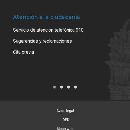
Atención a la ciudadanía
Trá
Servicio de atención telefónica 010
Empa
o cer
Sugerencias y reclamaciones
Como
Cita previa
Tarj
Aviso legal
LOPD
Mapa web