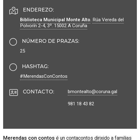
ENDEREZO:
Biblioteca Municipal Monte Alto
.
Rúa Vereda del
Polvorín 2-4, 3º.
15002
A Coruña
NÚMERO DE PRAZAS
:
25
HASHTAG
:
#MerendasConContos
bmontealto@coruna.gal
CONTACTO
:
981 18 43 82
Merendas con contos
é un contacontos dirixido a familias