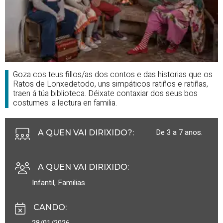
Goza cos teus fillos/as dos contos e das historias que os
Ratos de Lonxedetodo, uns simpáticos ratiños e ratiñas,
traen á túa biblioteca. Déixate contaxiar dos seus bos
costumes: a lectura en familia.
De 3 a 7 anos.
A QUEN VAI DIRIXIDO?
:
A QUEN VAI DIRIXIDO
:
Infantil
,
Familias
CANDO
:
28/01/2026