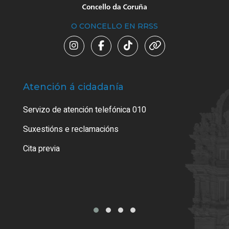
O CONCELLO EN RRSS
Atención á cidadanía
Trá
Servizo de atención telefónica 010
Empa
certi
Suxestións e reclamacións
Como
Cita previa
Tarx