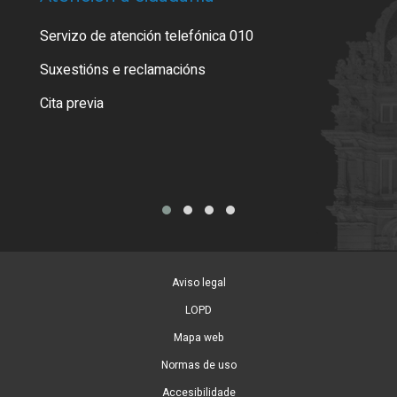
Servizo de atención telefónica 010
Empa
certi
Suxestións e reclamacións
Como
Cita previa
Tarx
Aviso legal
LOPD
Mapa web
Normas de uso
Accesibilidade