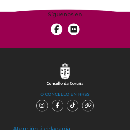
Síguenos en
O CONCELLO EN RRSS
Atención á cidadanía
Trá