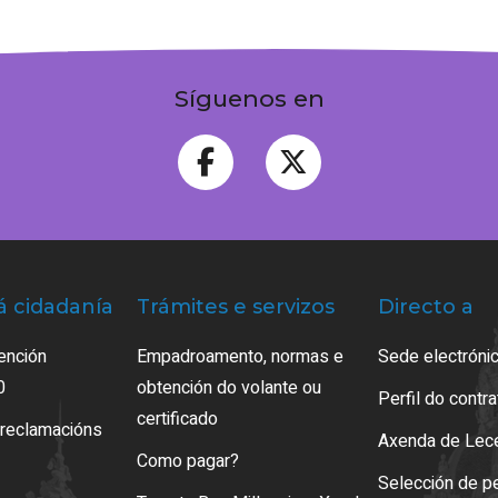
Síguenos en
á cidadanía
Trámites e servizos
Directo a
ención
Empadroamento, normas e
Sede electrónic
0
obtención do volante ou
Perfil do contr
certificado
 reclamacións
Axenda de Lec
Como pagar?
Selección de p