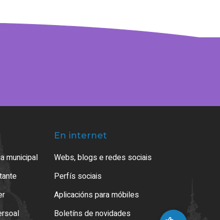
En internet
a municipal
Webs, blogs e redes sociais
atante
Perfís sociais
er
Aplicacións para móbiles
ersoal
Boletíns de novidades