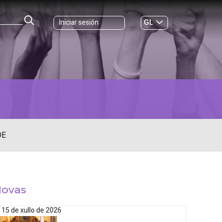
GL
Iniciar sesión
ES
|
DE
ovas
15 de xullo de 2026