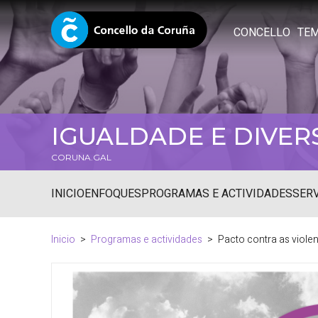
CONCELLO
TE
IGUALDADE E DIVER
CORUNA.GAL
INICIO
ENFOQUES
PROGRAMAS E ACTIVIDADES
SER
Inicio
Programas e actividades
Pacto contra as viole