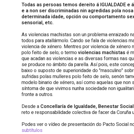
Todas as persoas temos dereito á IGUALDADE e 
e a non ser discriminadas nin agredidas pola nosa
determinada idade, opción ou comportamento sexual
sensorial, etc.
S
#PARATODASTODO ABAIXO OS
As violencias machistas son un problema enraizado na
MUROS PATRIARCAIS
todos para atallármolo. Cando se fala de violencias 
violencia de xénero. Mentres por violencia de xénero 
polo feito de selo; o termo
violencias machistas
é má
que acadan as violencias e as diversas formas nas que
se produce no ámbito da parella. Así pois, este conc
baixo o suposto de superioridade do "masculino" sobre
sufridas polas mulleres polo feito de selo, senón ta
modelo binario de xénero, así como aquelas que non s
síntoma de que vivimos nunha sociedade non igualitar
fronte a outros.
Desde a
Concellaría de Igualdade, Benestar Social
reto e responsabilidade colectiva de facer da Coruña
Podes ver o vídeo de presentación do Pacto Social n
subtítulos