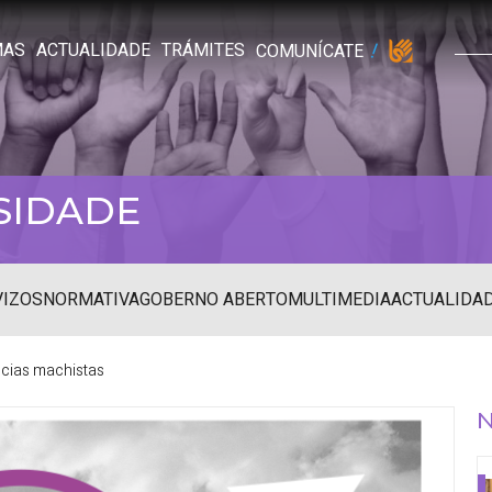
MAS
ACTUALIDADE
TRÁMITES
COMUNÍCATE
SIDADE
VIZOS
NORMATIVA
GOBERNO ABERTO
MULTIMEDIA
ACTUALIDA
ncias machistas
N