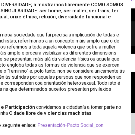
á DIVERSIDADE; a mostrarnos libremente COMO SOMOS
 SINGULARIDADE: ser home, ser muller, ser trans, ter
, orixe étnica, relixión, diversidade funcional e
VIDEO ABAIXO OS MUROS
 nosa sociedade que fai precisa a implicación de todas e
PATRIARCAIS
machistas, referímonos a un concepto máis amplo que o de
nos referimos a toda aquela violencia que sofre a muller
is amplo e procura visibilizar as diferentes dimensións
 se presentan, máis alá da violencia física ou aquela que
epto engloba todas as formas de violencia que se exercen
 o "feminino" e, polo tanto, non se considera unicamente ás
mén ás sufridas por aquelas persoas que non responden ao
e corresponden coa orientación heterosexual. Todo isto é
ia na que determinados suxeitos presentan privilexios
 e Participación
convidamos a cidadanía a tomar parte no
 unha
Cidade libre de violencias machistas
.
o seguinte enlace:
Presentación-Pacto Social_con