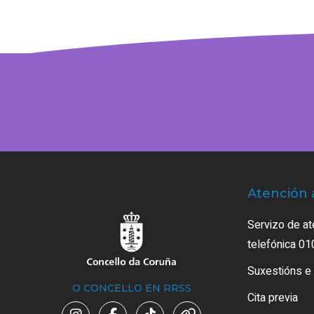
Atención 
Servizo de at
telefónica 01
Suxestións e
O CONCELLO EN RRSS
Cita previa