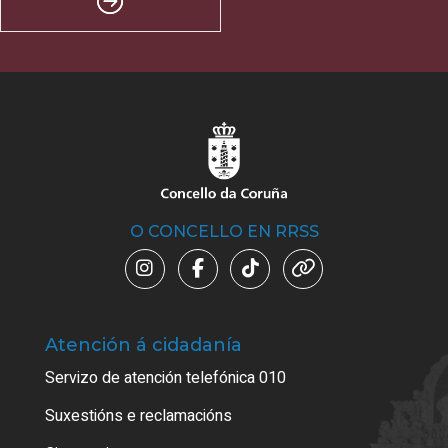
O CONCELLO EN RRSS
Atención á cidadanía
Trá
Servizo de atención telefónica 010
Empa
certi
Suxestións e reclamacións
Como