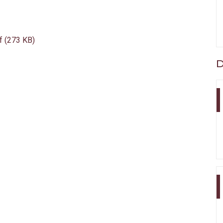
f (273 KB)
D