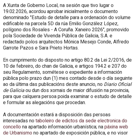
A Xunta de Goberno Local, na sesión que tivo lugar o
19.02.2026, acordou aprobar inicialmente o documento
denominado "Estudo de detalle para a ordenación do volume
edificable na parcela 5D da rúa Emilio González López,
polígono dos Rosales - A Coruña. Xaneiro 2026", promovido
pola Sociedade de Vivenda Pública de Galicia, S.A. e
redactado polos arquitectos Mónica Mesejo Conde, Alfredo
Garrote Pazos e Sara Prieto Hortas.
En cumprimento do disposto no artigo 80.2 da Lei 2/2016, de
10 de febreiro, do chan de Galicia, e artigos 194.2 e 207 do
seu Regulamento, sométese o expediente a información
pública polo prazo dun (1) mes contado desde o día seguinte
ao da última das publicacións deste anuncio, no
Diario Oficial
de Galicia
ou dun dos xornais de maior difusión na provincia,
para que calquera persoa poida examinar o estudo de detalle
e formular as alegacións que procedan.
A documentación estará a disposición das persoas
interesadas no
taboleiro de edictos da sede electronica do
concello
na apartado información urbanística; na
páxina web
de Urbanismo
no apartado de exposición pública, e no visor