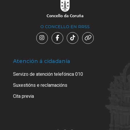
O CONCELLO EN RRSS
Atención á cidadanía
Trá
Servizo de atención telefónica 010
Empa
certi
Suxestións e reclamacións
Como
Cita previa
Tarx