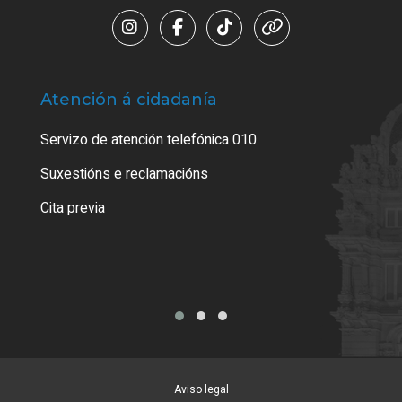
Atención á cidadanía
Trá
Servizo de atención telefónica 010
Empa
certi
Suxestións e reclamacións
Como
Cita previa
Tarx
Aviso legal