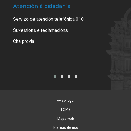
Atención á cidadanía
Trá
Servizo de atención telefónica 010
Empa
certi
Suxestións e reclamacións
Como
Cita previa
Tarx
Aviso legal
LOPD
Mapa web
Normas de uso