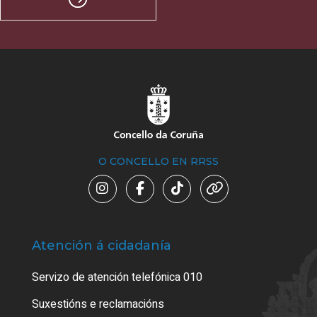
O CONCELLO EN RRSS
Atención á cidadanía
Trá
Servizo de atención telefónica 010
Empa
certi
Suxestións e reclamacións