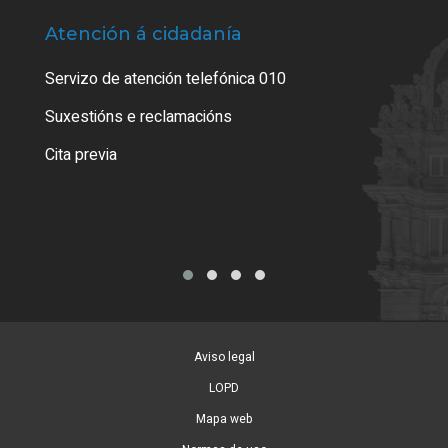
Atención á cidadanía
Trá
Servizo de atención telefónica 010
Empa
certi
Suxestións e reclamacións
Como
Cita previa
Tarx
Aviso legal
LOPD
Mapa web