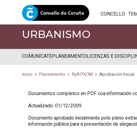
CONCELLO
TE
URBANISMO
COMUNÍCATE
PLANEAMENTO
LICENZAS E DISCIPLI
Inicio
Planeamento
RyA PXOM
Aprobación Inicial
Documentos completos en PDF coa información co
Actualizado: 01/12/2009
Documento aprobado inicialmente polo pleno extr
información pública para a presentación de alegaci