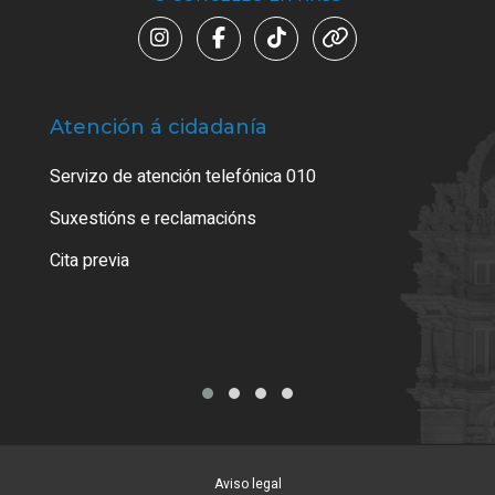
Atención á cidadanía
Trá
Servizo de atención telefónica 010
Empa
certi
Suxestións e reclamacións
Como
Cita previa
Tarx
Aviso legal