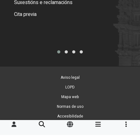
Suxestións e reclamacións
Como
Cita previa
Tarx
Aviso legal
LOPD
Mapa web
Normas de uso
Accesibilidade
Xestión de cookies