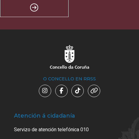
O CONCELLO EN RRSS
Atención á cidadanía
Trá
Servizo de atención telefónica 010
Empa
certi