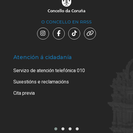
O CONCELLO EN RRSS
Atención á cidadanía
Trá
Servizo de atención telefónica 010
Empa
certi
Suxestións e reclamacións
Como
Cita previa
Tarx