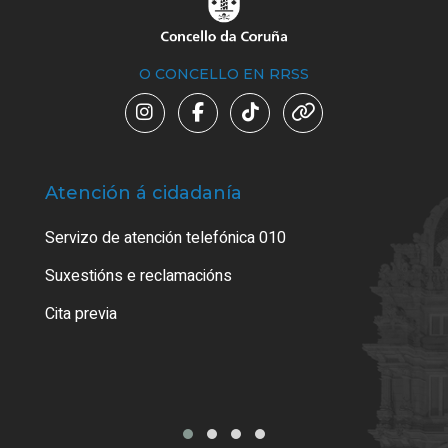
O CONCELLO EN RRSS
Atención á cidadanía
Trá
Servizo de atención telefónica 010
Empa
certi
Suxestións e reclamacións
Como
Cita previa
Tarx