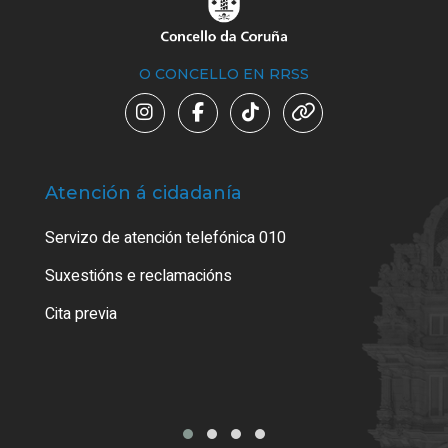
O CONCELLO EN RRSS
Atención á cidadanía
Trá
Servizo de atención telefónica 010
Empa
certi
Suxestións e reclamacións
Como
Cita previa
Tarx