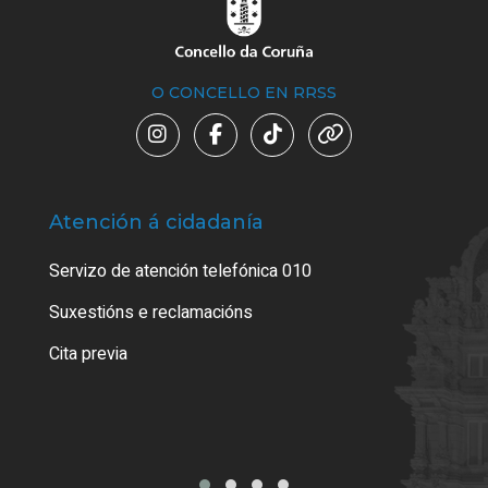
O CONCELLO EN RRSS
Atención á cidadanía
Trá
Servizo de atención telefónica 010
Empa
certi
Suxestións e reclamacións
Como
Cita previa
Tarx