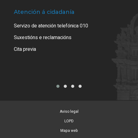
Atención á cidadanía
Trá
Servizo de atención telefónica 010
Empa
certi
Suxestións e reclamacións
Como
Cita previa
Tarx
Aviso legal
LOPD
Mapa web