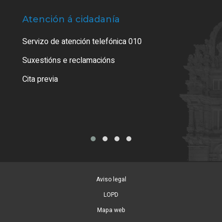
Atención á cidadanía
Trá
Servizo de atención telefónica 010
Empa
certi
Suxestións e reclamacións
Como
Cita previa
Tarx
Aviso legal
LOPD
Mapa web