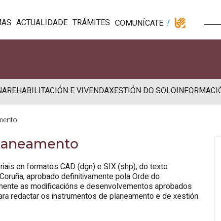
MAS
ACTUALIDADE
TRÁMITES
COMUNÍCATE
NA
REHABILITACIÓN E VIVENDA
XESTIÓN DO SOLO
INFORMACI
mento
planeamento
riais en formatos CAD (dgn) e SIX (shp), do texto
 Coruña, aprobado definitivamente pola Orde do
amente as modificacións e desenvolvementos aprobados
 para redactar os instrumentos de planeamento e de xestión