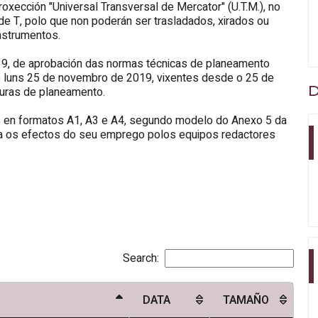
xección "Universal Transversal de Mercator" (U.T.M.), no
de T, polo que non poderán ser trasladados, xirados ou
nstrumentos.
19, de aprobación das normas técnicas de planeamento
do luns 25 de novembro de 2019, vixentes desde o 25 de
D
guras de planeamento.
las en formatos A1, A3 e A4, segundo modelo do Anexo 5 da
ara os efectos do seu emprego polos equipos redactores
Search:
DATA
TAMAÑO