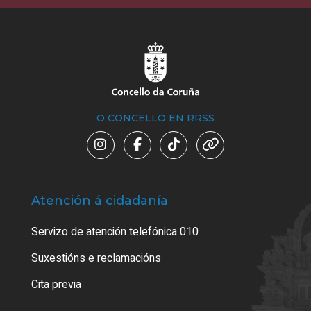
O CONCELLO EN RRSS
Atención á cidadanía
Trá
Servizo de atención telefónica 010
Empa
certi
Suxestións e reclamacións
Como
Cita previa
Tarx