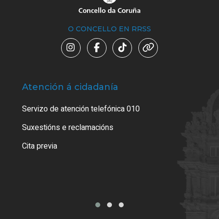
O CONCELLO EN RRSS
Atención á cidadanía
Trá
Servizo de atención telefónica 010
Empa
certi
Suxestións e reclamacións
Como
Cita previa
Tarx