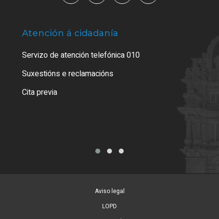
Atención á cidadanía
Trá
Servizo de atención telefónica 010
Empa
certi
Suxestións e reclamacións
Como
Cita previa
Tarx
Aviso legal
LOPD