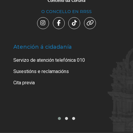
O CONCELLO EN RRSS
Atención á cidadanía
Trá
Servizo de atención telefónica 010
Empa
certi
Suxestións e reclamacións
Como
Cita previa
Tarx