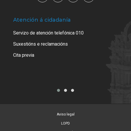
Atención á cidadanía
Trá
Servizo de atención telefónica 010
Empa
certi
Suxestións e reclamacións
Como
Cita previa
Tarx
Aviso legal
LOPD