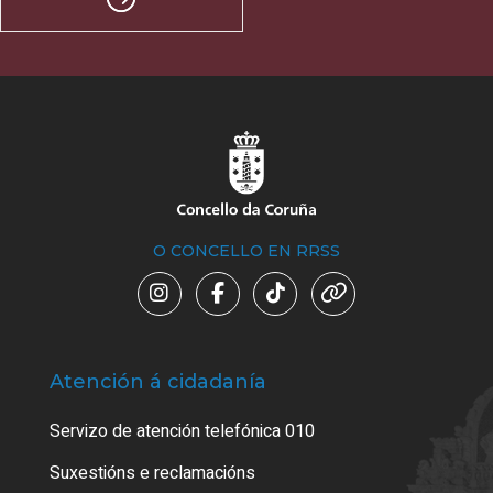
O CONCELLO EN RRSS
Atención á cidadanía
Trá
Servizo de atención telefónica 010
Empa
certi
Suxestións e reclamacións