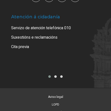
Atención á cidadanía
Trá
Servizo de atención telefónica 010
Empa
certi
Suxestións e reclamacións
Como
Cita previa
Tarx
Aviso legal
LOPD