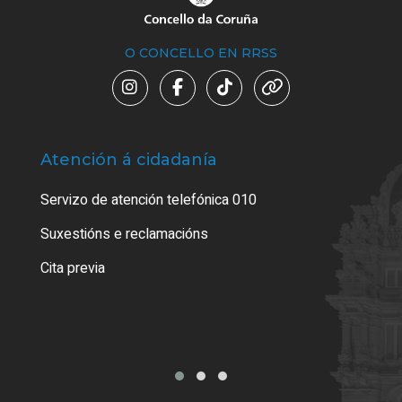
O CONCELLO EN RRSS
Atención á cidadanía
Trá
Servizo de atención telefónica 010
Empa
certi
Suxestións e reclamacións
Como
Cita previa
Tarx